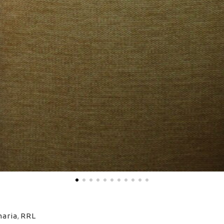
naria
,
RRL